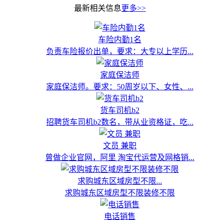
最新相关信息
更多>>
车险内勤1名
负责车险报价出单，要求：大专以上学历...
家庭保洁师
家庭保洁师。要求：50周岁以下、女性、...
货车司机b2
招聘货车司机b2数名，带从业资格证，吃...
文员 兼职
曾做企业官网，阿里 淘宝代运营及网格销...
求购城东区域房型不限...
求购城东区域房型不限装修不限
电话销售