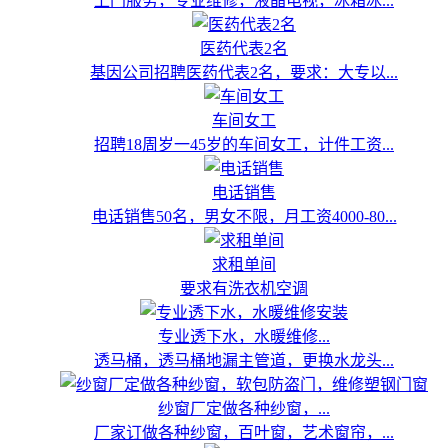
上门服务，专业维修，液晶电视，冰箱冰...
医药代表2名
基因公司招聘医药代表2名，要求：大专以...
车间女工
招聘18周岁一45岁的车间女工，计件工资...
电话销售
电话销售50名，男女不限，月工资4000-80...
求租单间
要求有洗衣机空调
专业透下水，水暖维修...
透马桶，透马桶地漏主管道，更换水龙头...
纱窗厂定做各种纱窗，...
厂家订做各种纱窗，百叶窗，艺术窗帘，...